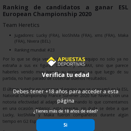
Ranking de candidatos a ganar ESL
European Championship 2020
Team Heretics
Jugadores: Lucky (FRA), kioShiMa (FRA), xms (FRA), Maka
(FRA), Nivera (BEL)
Ranking mundial: #23
Por lo que se deja ver en su nivel, este equipo no solo ya no
extraña a sus ex figuras Dizlown y 3DMAX, sino que parece
haberles venido muy bien a su presente, ya que luego de su
Verifica tu edad
partida, no han parado de cosechar buenos resultados.
El último jugador en sumarse al equipo que se consagró en la ESL
Debes tener +18 años para acceder a esta
National Championship France Summer 2020 fue Nivera, con una
página
notoria efectividad al adaptarse. Afirmando lo que comentamos
en una ocasión anterior, esta sinergia, sin duda se debe a que
¿Tienes más de 18 años de edad?
Lucky, kioShiMa y Maka fueron compañeros durante algún
tiempo en G2 Esports.
Si