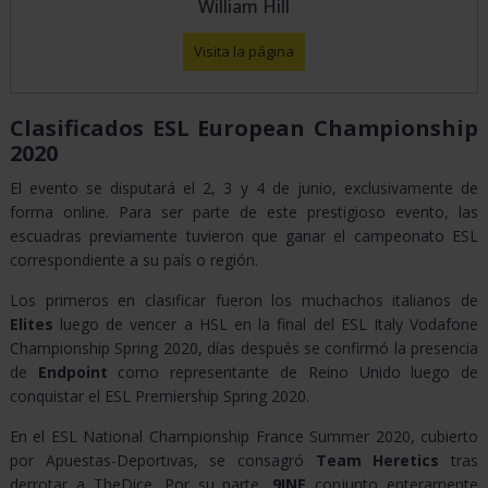
William Hill
Visita la página
Clasificados ESL European Championship
2020
El evento se disputará el 2, 3 y 4 de junio, exclusivamente de
forma online. Para ser parte de este prestigioso evento, las
escuadras previamente tuvieron que ganar el campeonato ESL
correspondiente a su país o región.
Los primeros en clasificar fueron los muchachos italianos de
Elites
luego de vencer a HSL en la final del ESL Italy Vodafone
Championship Spring 2020, días después se confirmó la presencia
de
Endpoint
como representante de Reino Unido luego de
conquistar el ESL Premiership Spring 2020.
En el ESL National Championship France Summer 2020, cubierto
por Apuestas-Deportivas, se consagró
Team Heretics
tras
derrotar a TheDice. Por su parte,
9INE
conjunto enteramente