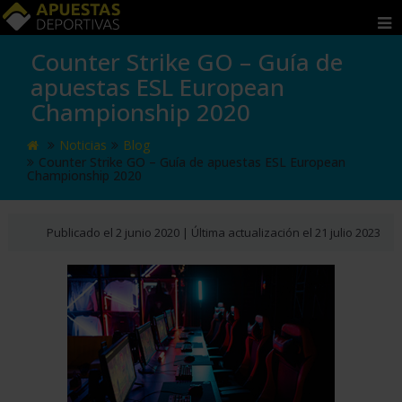
Counter Strike GO – Guía de
APUESTAS
apuestas ESL European
POR
Championship 2020
PAÍS
Noticias
Blog
Counter Strike GO – Guía de apuestas ESL European
MÉXICO
Championship 2020
PERÚ
Publicado el 2 junio 2020 | Última actualización el 21 julio 2023
ECUADOR
COLOMBIA
ARGENTINA
CHILE
URUGUAY
ESTADOS