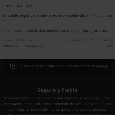
20:00 – Gran Final
Se puede seguir cada partida en vivo accediendo al
Twitch oficial
de ESL
.
*Los horarios y las fechas pueden variar según reprogramación.
<<
Guía apuestas final de
>>
Guía apuestas Copa de Alemania
temporada Primeira Liga 2020
2020
Juega con responsabilidad< >sin diversion no hay juego
Seguro y Fiable
En Apuestas Deportivas creemos que nuestros usuarios son lo más
importante. Por ello, ofrecemos contenido de calidad relacionado con
esta industria, incluyendo información sobre casas de apuestas