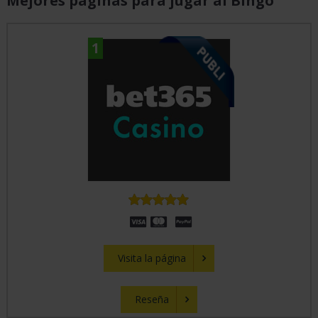
Mejores páginas para jugar al Bingo
DEPORTES
1
VIRTUALES
DEPORTES
BALONCESTO
BOXEO
CARRERA
Visita la página
DE
CABALLOS
Reseña