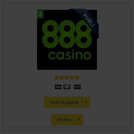
CICLISMO
2
F1
FÚTBOL
MOTO
GP
TENIS
Visita la página
Reseña