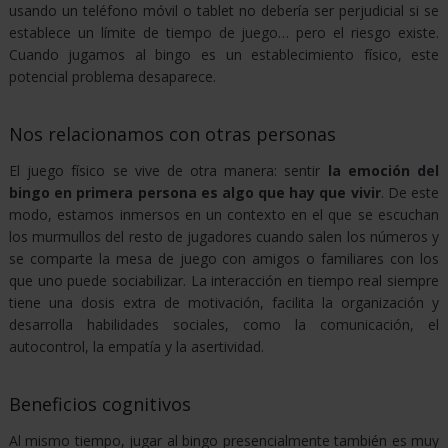
usando un teléfono móvil o tablet no debería ser perjudicial si se
establece un límite de tiempo de juego… pero el riesgo existe.
Cuando jugamos al bingo es un establecimiento físico, este
potencial problema desaparece.
Nos relacionamos con otras personas
El juego físico se vive de otra manera: sentir
la emoción del
bingo en primera persona es algo que hay que vivir
. De este
modo, estamos inmersos en un contexto en el que se escuchan
los murmullos del resto de jugadores cuando salen los números y
se comparte la mesa de juego con amigos o familiares con los
que uno puede sociabilizar. La interacción en tiempo real siempre
tiene una dosis extra de motivación, facilita la organización y
desarrolla habilidades sociales, como la comunicación, el
autocontrol, la empatía y la asertividad.
Beneficios cognitivos
Al mismo tiempo, jugar al bingo presencialmente también es muy